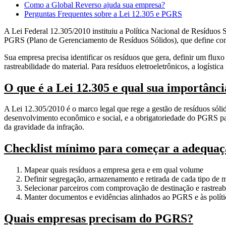
Como a Global Reverso ajuda sua empresa?
Perguntas Frequentes sobre a Lei 12.305 e PGRS
A Lei Federal 12.305/2010 instituiu a Política Nacional de Resíduos S
PGRS (Plano de Gerenciamento de Resíduos Sólidos), que define como
Sua empresa precisa identificar os resíduos que gera, definir um fl
rastreabilidade do material. Para resíduos eletroeletrônicos, a logístic
O que é a Lei 12.305 e qual sua importânc
A Lei 12.305/2010 é o marco legal que rege a gestão de resíduos sólid
desenvolvimento econômico e social, e a obrigatoriedade do PGRS p
da gravidade da infração.
Checklist mínimo para começar a adequaç
Mapear quais resíduos a empresa gera e em qual volume
Definir segregação, armazenamento e retirada de cada tipo de m
Selecionar parceiros com comprovação de destinação e rastreab
Manter documentos e evidências alinhados ao PGRS e às polític
Quais empresas precisam do PGRS?