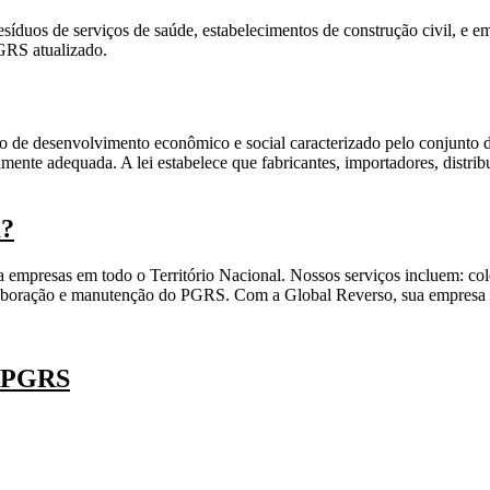
íduos de serviços de saúde, estabelecimentos de construção civil, e e
PGRS atualizado.
to de desenvolvimento econômico e social caracterizado pelo conjunto de
lmente adequada. A lei estabelece que fabricantes, importadores, distrib
a?
a empresas em todo o Território Nacional. Nossos serviços incluem: co
na elaboração e manutenção do PGRS. Com a Global Reverso, sua empres
e PGRS