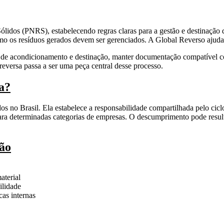
ólidos (PNRS), estabelecendo regras claras para a gestão e destinação d
 os resíduos gerados devem ser gerenciados. A Global Reverso ajuda 
uxo de acondicionamento e destinação, manter documentação compatível
a reversa passa a ser uma peça central desse processo.
ia?
os no Brasil. Ela estabelece a responsabilidade compartilhada pelo cicl
ara determinadas categorias de empresas. O descumprimento pode resu
ão
aterial
ilidade
as internas