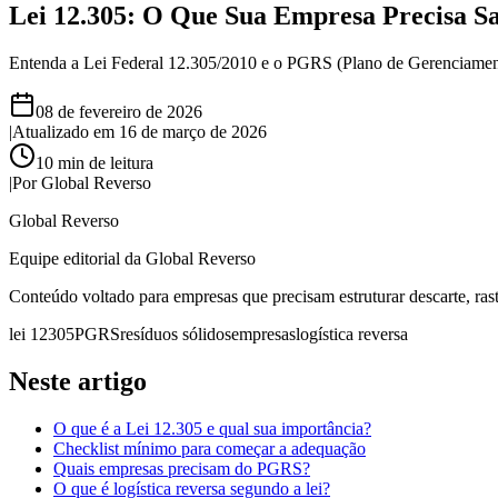
Lei 12.305: O Que Sua Empresa Precisa 
Entenda a Lei Federal 12.305/2010 e o PGRS (Plano de Gerenciament
08 de fevereiro de 2026
|
Atualizado em
16 de março de 2026
10
min de leitura
|
Por
Global Reverso
Global Reverso
Equipe editorial da Global Reverso
Conteúdo voltado para empresas que precisam estruturar descarte, ras
lei 12305
PGRS
resíduos sólidos
empresas
logística reversa
Neste artigo
O que é a Lei 12.305 e qual sua importância?
Checklist mínimo para começar a adequação
Quais empresas precisam do PGRS?
O que é logística reversa segundo a lei?