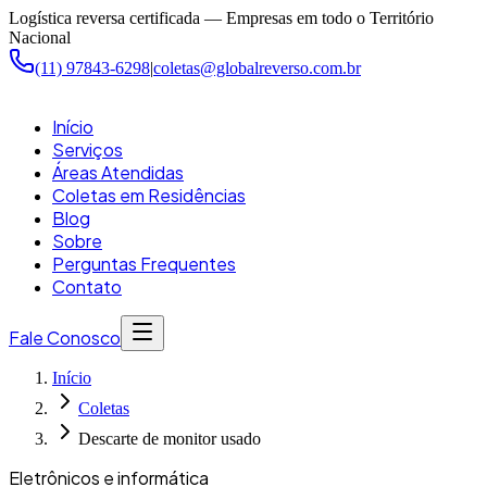
Pular para o conteúdo principal
Logística reversa certificada — Empresas em todo o Território
Nacional
(11) 97843-6298
|
coletas@globalreverso.com.br
Início
Serviços
Áreas Atendidas
Coletas em Residências
Blog
Sobre
Perguntas Frequentes
Contato
Fale Conosco
Início
Coletas
Descarte de monitor usado
Eletrônicos e informática