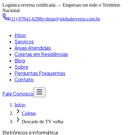
Pular para o conteúdo principal
Logística reversa certificada — Empresas em todo o Território
Nacional
(11) 97843-6298
|
coletas@globalreverso.com.br
Início
Serviços
Áreas Atendidas
Coletas em Residências
Blog
Sobre
Perguntas Frequentes
Contato
Fale Conosco
Início
Coletas
Descarte de TV velha
Eletrônicos e informática